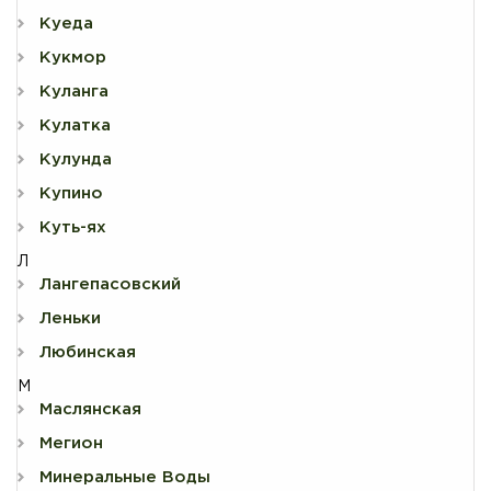
Куеда
Кукмор
Куланга
Кулатка
Кулунда
Купино
Куть-ях
Л
Лангепасовский
Леньки
Любинская
М
Маслянская
Мегион
Минеральные Воды