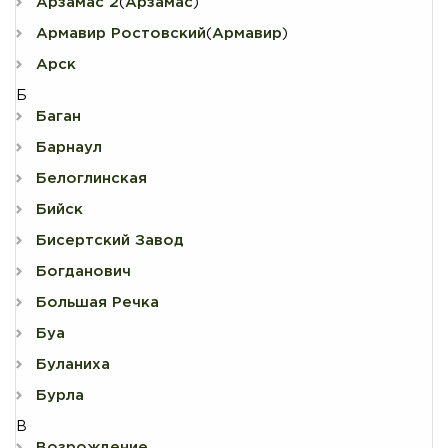
Арзамас 2
Арзамас
(
)
Армавир Ростовский
Армавир
(
)
Арск
Б
Баган
Барнаул
Белоглинская
Бийск
Бисертский Завод
Богданович
Большая Речка
Буа
Буланиха
Бурла
В
Возрождение