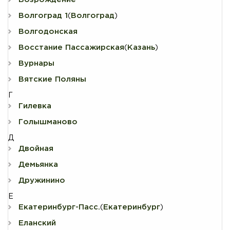
Волгоград 1
Волгоград
(
)
Волгодонская
Восстание Пассажирская
Казань
(
)
Вурнары
Вятские Поляны
Г
Гилевка
Голышманово
Д
Двойная
Демьянка
Дружинино
Е
Екатеринбург-Пасс.
Екатеринбург
(
)
Еланский