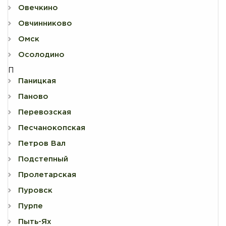
Овечкино
Овчинниково
Омск
Осолодино
П
Паницкая
Паново
Перевозская
Песчанокопская
Петров Вал
Подстепный
Пролетарская
Пуровск
Пурпе
Пыть-Ях