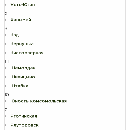
Усть-Юган
Х
Ханымей
Ч
Чад
Чернушка
Чистоозерная
Ш
Шемордан
Шипицыно
Штабка
Ю
Юность-комсомольская
Я
Яготинская
Ялуторовск