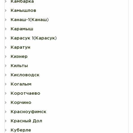
Камбарка
Камышлов
Канаш-1
Канаш
(
)
Карамыш
Карасук 1
Карасук
(
)
Каратун
Кизнер
Кильты
Кисловодск
Когалым
Коротчаево
Корчино
Красноуфимск
Красный Дол
Куберле