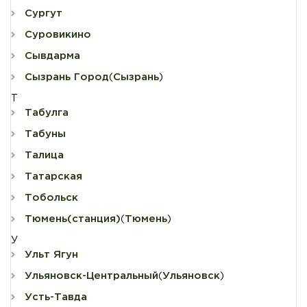
Сургут
Суровикино
Сывдарма
Сызрань Город
Сызрань
(
)
Т
Табулга
Табуны
Талица
Татарская
Тобольск
Тюмень(станция)
Тюмень
(
)
У
Ульт Ягун
Ульяновск-Центральный
Ульяновск
(
)
Усть-Тавда