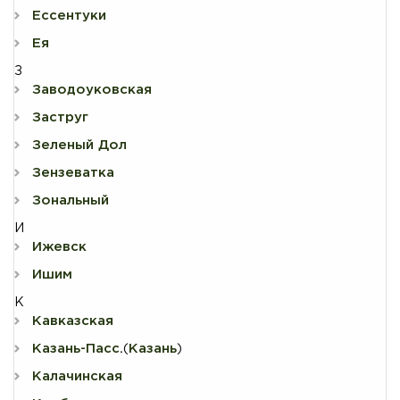
Ессентуки
Ея
З
Заводоуковская
Заструг
Зеленый Дол
Зензеватка
Зональный
И
Ижевск
Ишим
К
Кавказская
Казань-Пасс.
Казань
(
)
Калачинская