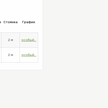
е
Стоянка
График
2 м
особый...
2 м
особый...