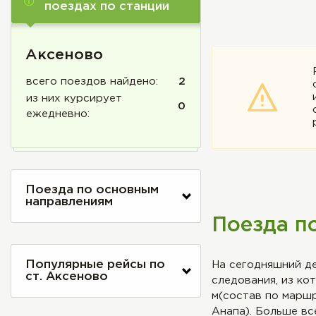
поездах по станции
Аксеново
всего поездов найдено:
2
из них курсирует
0
ежедневно:
Поезда по основным
направлениям
Поезда п
Популярные рейсы по
На сегодняшний де
ст. Аксеново
следования, из ко
м(состав по маршр
Анапа). Больше вс