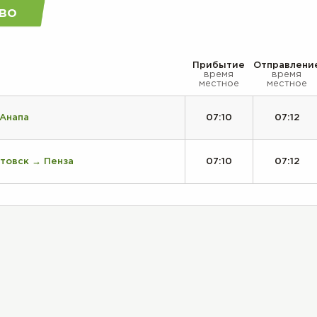
во
Прибытие
Отправлени
время
время
местное
местное
 Анапа
07:10
07:12
товск → Пенза
07:10
07:12