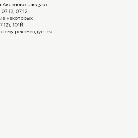
ии Аксеново следуют
7:12, 07:12
ние некоторых
:12), 101Й
поэтому рекомендуется