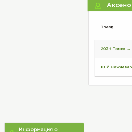
Аксено
Поезд
203Н Томск →
101Й Нижневар
Информация о