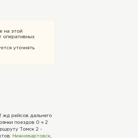
е на этой
т оперативных
ется уточнять
2 жд рейсов дальнего
янки поездов 0 ч 2
аршруту Томск 2 -
ктов:
Нижневартовск
,