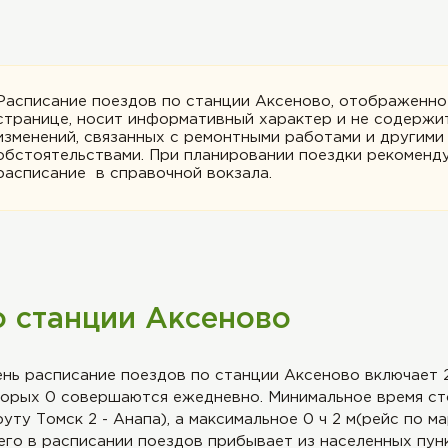
Расписание поездов по станции Аксеново, отображенно
странице, носит информативный характер и не содержи
изменений, связанных с ремонтными работами и другими
обстоятельствами. При планировании поездки рекоменду
расписание в справочной вокзала.
о станции Аксеново
нь расписание поездов по станции Аксеново включает 
торых 0 совершаются ежедневно. Минимальное время сто
уту Томск 2 - Анапа), а максимальное 0 ч 2 м(рейс по м
его в расписании поездов прибывает из населенных пун