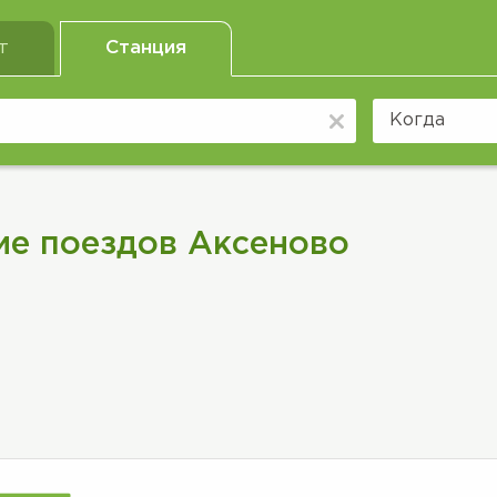
т
Станция
ие поездов Аксеново